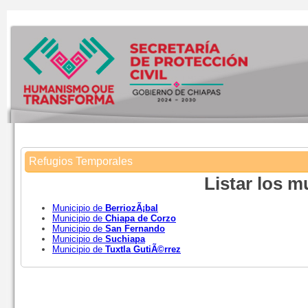
Refugios Temporales
Listar los m
Municipio de
BerriozÃ¡bal
Municipio de
Chiapa de Corzo
Municipio de
San Fernando
Municipio de
Suchiapa
Municipio de
Tuxtla GutiÃ©rrez