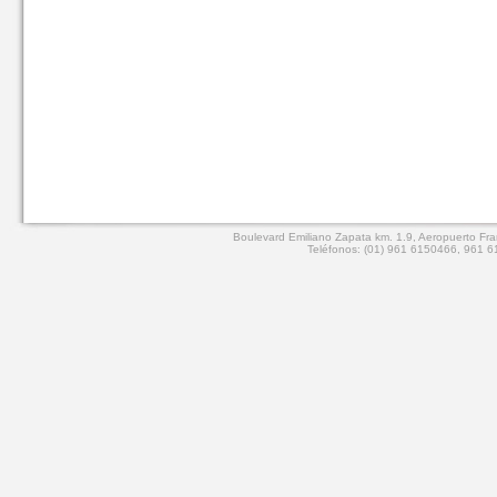
Boulevard Emiliano Zapata km. 1.9, Aeropuerto Fran
Teléfonos: (01) 961 6150466, 961 61