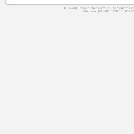
Boulevard Emiliano Zapata km. 1.9, Aeropuerto Fran
Teléfonos: (01) 961 6150466, 961 61