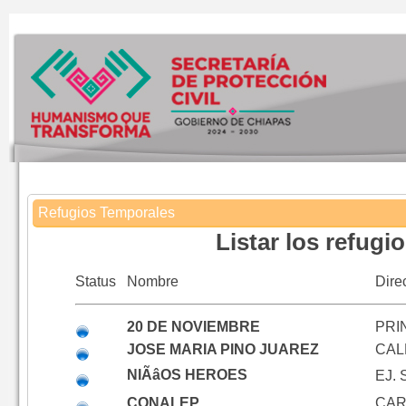
Refugios Temporales
Listar los refugi
Status
Nombre
Dire
20 DE NOVIEMBRE
PRI
JOSE MARIA PINO JUAREZ
CAL
NIÃâOS HEROES
EJ.
CONALEP
CAR